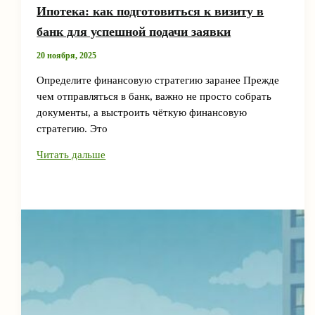
Ипотека: как подготовиться к визиту в
банк для успешной подачи заявки
20 ноября, 2025
Определите финансовую стратегию заранее Прежде
чем отправляться в банк, важно не просто собрать
документы, а выстроить чёткую финансовую
стратегию. Это
Ипотека:
Читать дальше
как
подготовиться
к
визиту
в
банк
для
успешной
подачи