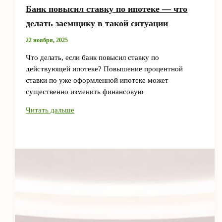
Банк повысил ставку по ипотеке — что
делать заемщику в такой ситуации
22 ноября, 2025
Что делать, если банк повысил ставку по
действующей ипотеке? Повышение процентной
ставки по уже оформленной ипотеке может
существенно изменить финансовую
Банк
Читать дальше
повысил
ставку
по
ипотеке
—
что
делать
заемщику
в