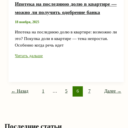
Ипотека на последнюю долю в квартире —
можно ли получить одобрение банка
18 ноября, 2025
Ипотека на последнюю долю в квартире: возможно ли
это? Покупка доли в квартире — тема непростая.
Особенно когда речь идет
Ипотека
Читать дальше
на
последнюю
долю
в
квартире
←
Назад
1
…
5
6
7
Далее
→
—
можно
ли
получить
одобрение
Последние статьи
банка