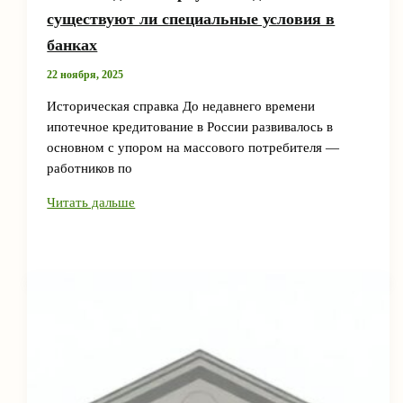
существуют ли специальные условия в
банках
22 ноября, 2025
Историческая справка До недавнего времени
ипотечное кредитование в России развивалось в
основном с упором на массового потребителя —
работников по
Ипотека
Читать дальше
для
нотариусов
и
адвокатов:
существуют
ли
специальные
условия
в