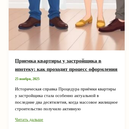
Приемка квартиры у застройщика в
ипотеку: как проходит процесс оформления
25 ноября, 2025
Историческая справка Процедура приёмки квартиры
у застройщика стала особенно актуальной в
последние два десятилетия, когда массовое жилищное
строительство получило активную
Приемка
Читать дальше
квартиры