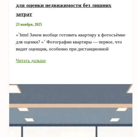
для оценки недвижимости без лишних
затрат
23 ноября, 2025
«`html Зачем вообще готовить квартиру к фотосъёмке
для оценки? «` Фотографии квартиры — первое, что
видит оценщик, особенно при дистанционной
Как
Читать дальше
подготовить
квартиру
к
фотосъемке
для
оценки
недвижимости
без
лишних
затрат