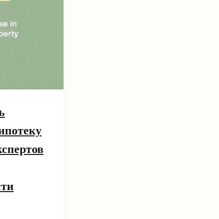
ь
 ипотеку
кспертов
сти