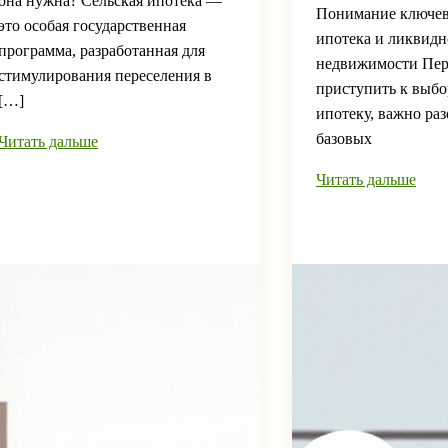
она нужна? Сельская ипотека —
Понимание ключев
это особая государственная
ипотека и ликвидн
программа, разработанная для
недвижимости Пер
стимулирования переселения в
приступить к выбо
[…]
ипотеку, важно раз
базовых
Сельская
Читать дальше
ипотека
Как
Читать дальше
—
выбрать
что
квартиру
это
в
и
ипотеку
как
—
с
советы
ее
экспертов
помощью
по
купить
покупке
дом
недвижимости
в