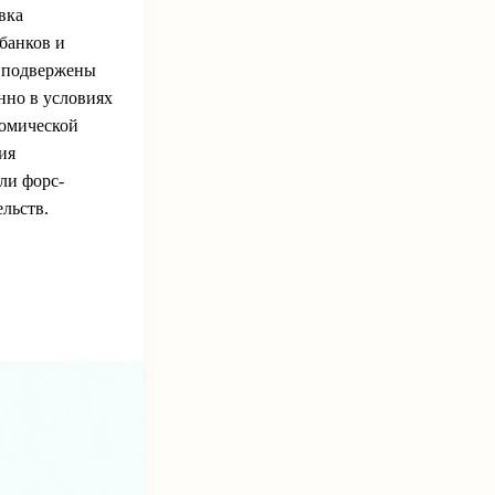
вка
банков и
ю подвержены
нно в условиях
номической
ия
ли форс-
льств.