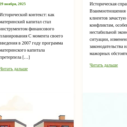
Историческая спра
29 ноября, 2025
Взаимоотношения 
Исторический контекст: как
клиентов зачасту
материнский капитал стал
конфликтам, особе
инструментом финансового
нестабильной эко
планирования С момента своего
ситуации, изменен
введения в 2007 году программа
законодательства и
материнского капитала
мажорных обстояте
претерпела […]
Медиация
Читать дальше
Рефинансирование
Читать дальше
с
ипотеки
банком
с
при
материнским
спорах:
капиталом:
как
как
проходит
проходит
процесс
процесс
урегулирования
оформления