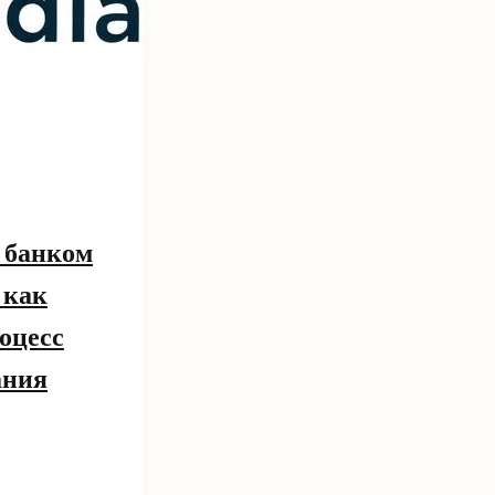
 банком
 как
оцесс
ания