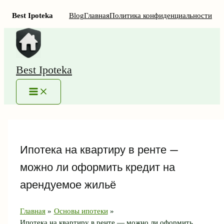
Best Ipoteka
Blog
Главная
Политика конфиденциальности
Перейти
к
содержимому
Best Ipoteka
MAIN
MENU
Ипотека на квартиру в ренте —
можно ли оформить кредит на
арендуемое жильё
Главная
Основы ипотеки
Ипотека на квартиру в ренте — можно ли оформить