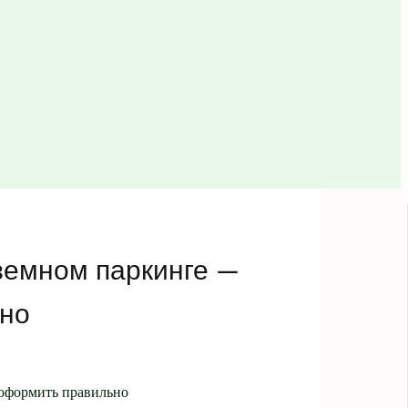
земном паркинге —
ьно
 оформить правильно