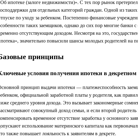
«Об ипотеке (залоге недвижимости)». С тех пор рынок претерпе
господдержки для отдельных категорий граждан. Одной из таких 
отпуске по уходу за ребенком. Постепенно финансовые учрежден
особенности таких заемщиков, однако до сих пор многие банки с
временно отсутствующим доходом. Несмотря на это, государстве
ипотека», значительно повысили шансы молодых родителей на по
Базовые принципы
Ключевые условия получения ипотеки в декретном 
Основной принцип выдачи ипотеки — платежеспособность заемщи
ребенком, официальной заработной платы у родителя, как правило
ниже среднего уровня дохода. Это вызывает закономерные сомне
рассматривают совокупный доход семьи, и если второй родитель 
компенсировать временное отсутствие заработка у основного зая
допускают использование материнского капитала как первоначал
что также повышает лояльность к заявителям в декрете.