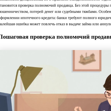
становится проверка полномочий продавца. Без этой процедуры п
мошенничеством, потерей денег или судебными тяжбами. Особен
оформлении ипотечного кредита: банки требуют полного юридиче
малейшая ошибка может повлечь отказ в выдаче займа или аннул
Пошаговая проверка полномочий продав