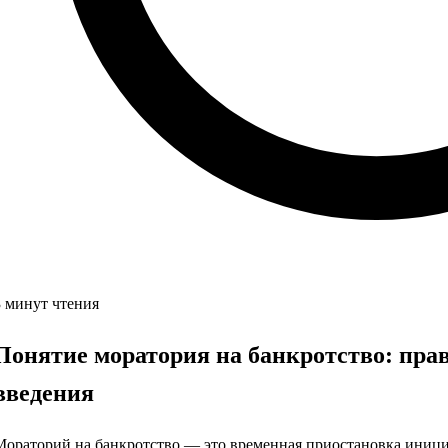
3 минут чтения
Понятие моратория на банкротство: прав
введения
Мораторий на банкротство — это временная приостановка иници