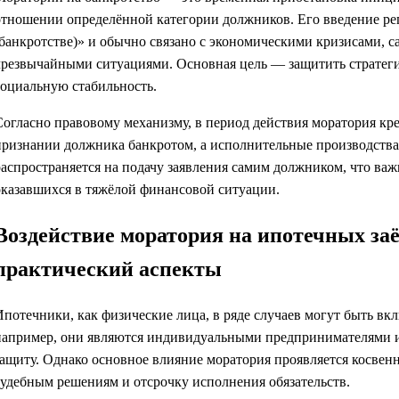
отношении определённой категории должников. Его введение ре
(банкротстве)» и обычно связано с экономическими кризисами,
чрезвычайными ситуациями. Основная цель — защитить стратег
социальную стабильность.
Согласно правовому механизму, в период действия моратория кре
признании должника банкротом, а исполнительные производства
распространяется на подачу заявления самим должником, что важ
оказавшихся в тяжёлой финансовой ситуации.
Воздействие моратория на ипотечных з
практический аспекты
Ипотечники, как физические лица, в ряде случаев могут быть вкл
например, они являются индивидуальными предпринимателями и
защиту. Однако основное влияние моратория проявляется косвен
судебным решениям и отсрочку исполнения обязательств.