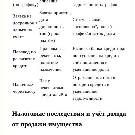
списания
(по графику)
задолженность/график
Заявка принята,
Заявка на
дата
Статус заявки
досрочное +
досрочного,
"исполнено", новый
деньги на
тип (срок/
график/остаток долга
счёте
платёж)
Правильные
Выписка банка-кредитора:
Перевод по
реквизиты,
поступление на кредит/
реквизитам
понятное
счёт погашения и
кредита
назначение
уменьшение долга
Отражение платежа в
Чек с
Наличные
истории кредита и
реквизитами
через кассу
уменьшение
кредита/счёта
задолженности
Налоговые последствия и учёт дохода
от продажи имущества