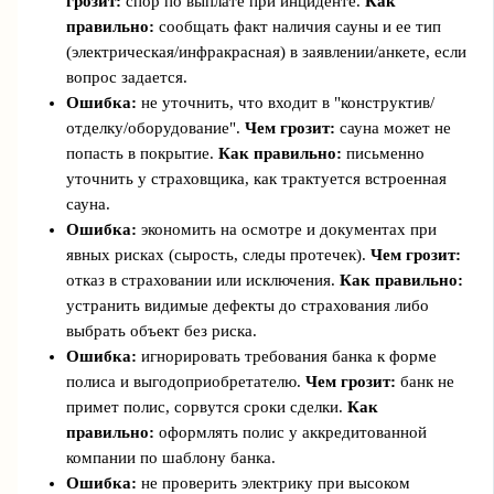
грозит:
спор по выплате при инциденте.
Как
правильно:
сообщать факт наличия сауны и ее тип
(электрическая/инфракрасная) в заявлении/анкете, если
вопрос задается.
Ошибка:
не уточнить, что входит в "конструктив/
отделку/оборудование".
Чем грозит:
сауна может не
попасть в покрытие.
Как правильно:
письменно
уточнить у страховщика, как трактуется встроенная
сауна.
Ошибка:
экономить на осмотре и документах при
явных рисках (сырость, следы протечек).
Чем грозит:
отказ в страховании или исключения.
Как правильно:
устранить видимые дефекты до страхования либо
выбрать объект без риска.
Ошибка:
игнорировать требования банка к форме
полиса и выгодоприобретателю.
Чем грозит:
банк не
примет полис, сорвутся сроки сделки.
Как
правильно:
оформлять полис у аккредитованной
компании по шаблону банка.
Ошибка:
не проверить электрику при высоком